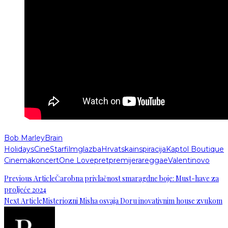
Bob Marley
Brain
Holidays
CineStar
film
glazba
Hrvatska
inspiracija
Kaptol Boutique
Cinema
koncert
One Love
pretpremijera
reggae
Valentinovo
Previous Article
Čarobna privlačnost smaragdne boje: Must-have za
proljeće 2024
Next Article
Misteriozni Misha osvaja Doru inovativnim house zvukom