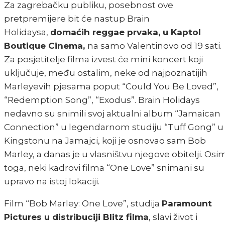
Za zagrebačku publiku, posebnost ove
pretpremijere bit će nastup Brain
Holidaysa,
domaćih reggae prvaka, u Kaptol
Boutique Cinema,
na samo Valentinovo od 19 sati.
Za posjetitelje filma izvest će mini koncert koji
uključuje, među ostalim, neke od najpoznatijih
Marleyevih pjesama poput “Could You Be Loved”,
“Redemption Song”, “Exodus”. Brain Holidays
nedavno su snimili svoj aktualni album “Jamaican
Connection” u legendarnom studiju “Tuff Gong” u
Kingstonu na Jamajci, koji je osnovao sam Bob
Marley, a danas je u vlasništvu njegove obitelji. Osi
toga, neki kadrovi filma “One Love” snimani su
upravo na istoj lokaciji.
Film “Bob Marley: One Love”, studija
Paramount
Pictures u distribuciji Blitz filma
, slavi život i