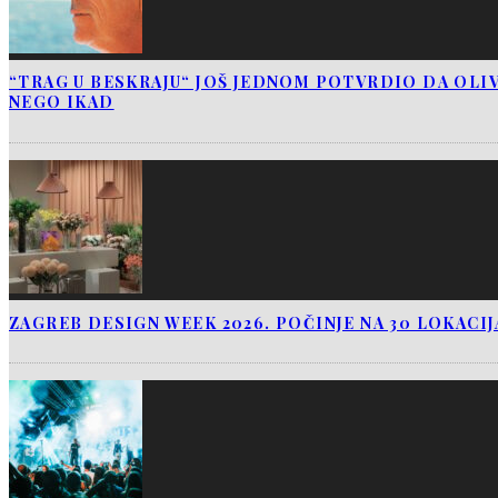
“TRAG U BESKRAJU“ JOŠ JEDNOM POTVRDIO DA OLIV
NEGO IKAD
ZAGREB DESIGN WEEK 2026. POČINJE NA 30 LOKACI