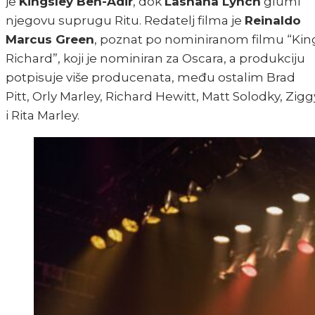
je
Kingsley Ben-Adir
, dok
Lashana Lynch
glumi
njegovu suprugu Ritu. Redatelj filma je
Reinaldo
Marcus Green
, poznat po nominiranom filmu “Kin
Richard”, koji je nominiran za Oscara, a produkciju
potpisuje više producenata, među ostalim Brad
Pitt, Orly Marley, Richard Hewitt, Matt Solodky, Zigg
i Rita Marley.