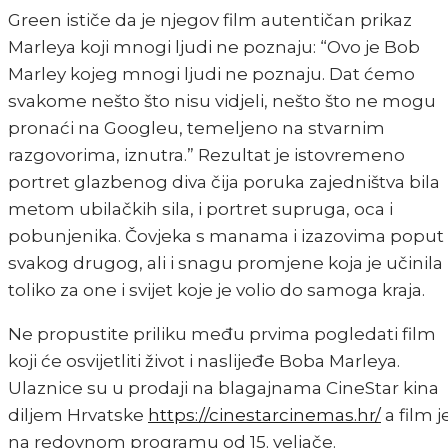
Green ističe da je njegov film autentičan prikaz
Marleya koji mnogi ljudi ne poznaju: “Ovo je Bob
Marley kojeg mnogi ljudi ne poznaju. Dat ćemo
svakome nešto što nisu vidjeli, nešto što ne mogu
pronaći na Googleu, temeljeno na stvarnim
razgovorima, iznutra.” Rezultat je istovremeno
portret glazbenog diva čija poruka zajedništva bila
metom ubilačkih sila, i portret supruga, oca i
pobunjenika. Čovjeka s manama i izazovima poput
svakog drugog, ali i snagu promjene koja je učinila
toliko za one i svijet koje je volio do samoga kraja.
Ne propustite priliku među prvima pogledati film
koji će osvijetliti život i naslijeđe Boba Marleya.
Ulaznice su u prodaji na blagajnama CineStar kina
diljem Hrvatske
https://cinestarcinemas.hr/
a film j
na redovnom programu od 15. veljače.