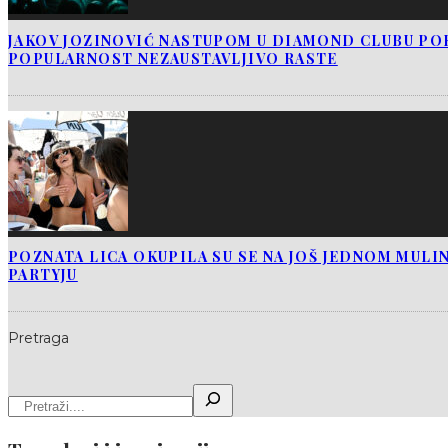
JAKOV JOZINOVIĆ NASTUPOM U DIAMOND CLUBU PO
POPULARNOST NEZAUSTAVLJIVO RASTE
POZNATA LICA OKUPILA SU SE NA JOŠ JEDNOM MUL
PARTYJU
Pretraga