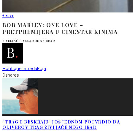
ŽIVOT
BOB MARLEY: ONE LOVE –
PRETPREMIJERA U CINESTAR KINIMA
6 VELJAČE, 2024
·
2 MINS READ
Boutique.hr redakcija
0
shares
“TRAG U BESKRAJU“ JOŠ JEDNOM POTVRDIO DA
OLIVEROV TRAG ŽIVI JAČE NEGO IKAD