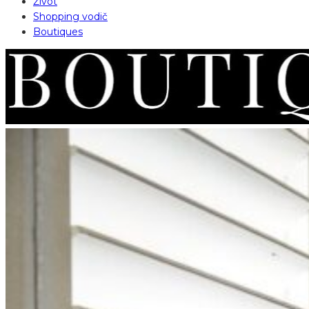
Život
Shopping vodič
Boutiques