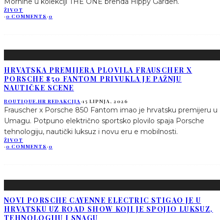
Mornine u kolekciji THE ONE brenda Hippy Garden.
ŽIVOT
·
0 COMMENTS
·
0
HRVATSKA PREMIJERA PLOVILA FRAUSCHER X
PORSCHE 850 FANTOM PRIVUKLA JE PAŽNJU
NAUTIČKE SCENE
BOUTIQUE.HR REDAKCIJA
·
15 LIPNJA, 2026
Frauscher x Porsche 850 Fantom imao je hrvatsku premijeru u
Umagu. Potpuno električno sportsko plovilo spaja Porsche
tehnologiju, nautički luksuz i novu eru e mobilnosti.
ŽIVOT
·
0 COMMENTS
·
0
NOVI PORSCHE CAYENNE ELECTRIC STIGAO JE U
HRVATSKU UZ ROAD SHOW KOJI JE SPOJIO LUKSUZ,
TEHNOLOGIJU I SNAGU