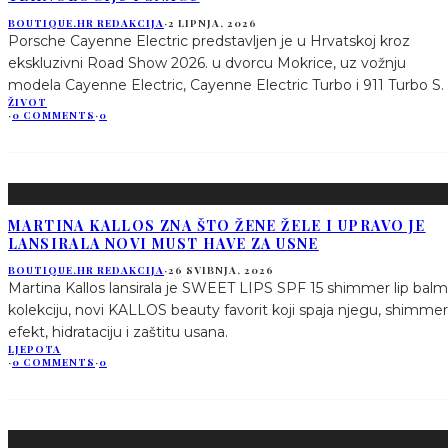
BOUTIQUE.HR REDAKCIJA
·
2 LIPNJA, 2026
Porsche Cayenne Electric predstavljen je u Hrvatskoj kroz
ekskluzivni Road Show 2026. u dvorcu Mokrice, uz vožnju
modela Cayenne Electric, Cayenne Electric Turbo i 911 Turbo S.
ŽIVOT
·
0 COMMENTS
·
0
MARTINA KALLOS ZNA ŠTO ŽENE ŽELE I UPRAVO JE
LANSIRALA NOVI MUST HAVE ZA USNE
BOUTIQUE.HR REDAKCIJA
·
26 SVIBNJA, 2026
Martina Kallos lansirala je SWEET LIPS SPF 15 shimmer lip balm
kolekciju, novi KALLOS beauty favorit koji spaja njegu, shimmer
efekt, hidrataciju i zaštitu usana.
LJEPOTA
·
0 COMMENTS
·
0