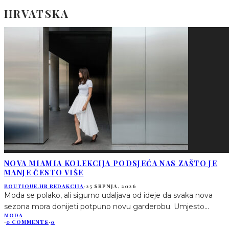
HRVATSKA
NOVA MIAMIA KOLEKCIJA PODSJEĆA NAS ZAŠTO JE
MANJE ČESTO VIŠE
BOUTIQUE.HR REDAKCIJA
·
25 SRPNJA, 2026
Moda se polako, ali sigurno udaljava od ideje da svaka nova
sezona mora donijeti potpuno novu garderobu. Umjesto
...
MODA
·
0 COMMENTS
·
0