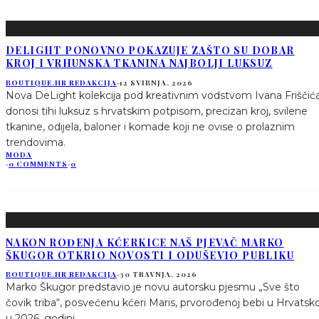
DELIGHT PONOVNO POKAZUJE ZAŠTO SU DOBAR
KROJ I VRHUNSKA TKANINA NAJBOLJI LUKSUZ
BOUTIQUE.HR REDAKCIJA
·
12 SVIBNJA, 2026
Nova DeLight kolekcija pod kreativnim vodstvom Ivana Friščić
donosi tihi luksuz s hrvatskim potpisom, precizan kroj, svilene
tkanine, odijela, baloner i komade koji ne ovise o prolaznim
trendovima.
MODA
·
0 COMMENTS
·
0
NAKON ROĐENJA KĆERKICE NAŠ PJEVAČ MARKO
ŠKUGOR OTKRIO NOVOSTI I ODUŠEVIO PUBLIKU
BOUTIQUE.HR REDAKCIJA
·
30 TRAVNJA, 2026
Marko Škugor predstavio je novu autorsku pjesmu „Sve što
čovik triba“, posvećenu kćeri Maris, prvorođenoj bebi u Hrvatsko
u 2026. godini.