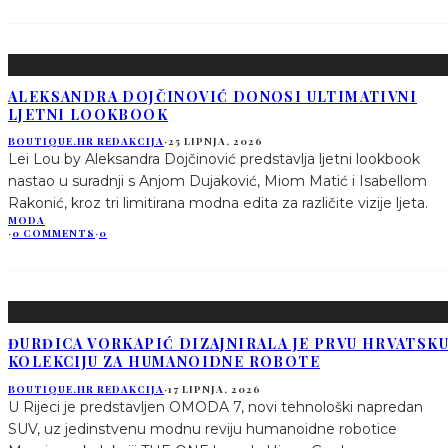
ALEKSANDRA DOJČINOVIĆ DONOSI ULTIMATIVNI
LJETNI LOOKBOOK
BOUTIQUE.HR REDAKCIJA
·
25 LIPNJA, 2026
Lei Lou by Aleksandra Dojčinović predstavlja ljetni lookbook
nastao u suradnji s Anjom Dujaković, Miom Matić i Isabellom
Rakonić, kroz tri limitirana modna edita za različite vizije ljeta.
MODA
·
0 COMMENTS
·
0
ĐURĐICA VORKAPIĆ DIZAJNIRALA JE PRVU HRVATSK
KOLEKCIJU ZA HUMANOIDNE ROBOTE
BOUTIQUE.HR REDAKCIJA
·
17 LIPNJA, 2026
U Rijeci je predstavljen OMODA 7, novi tehnološki napredan
SUV, uz jedinstvenu modnu reviju humanoidne robotice