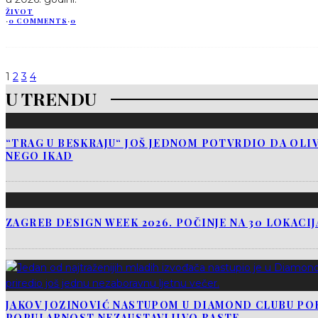
ŽIVOT
·
0 COMMENTS
·
0
1
2
3
4
U TRENDU
“TRAG U BESKRAJU“ JOŠ JEDNOM POTVRDIO DA OLIV
NEGO IKAD
ZAGREB DESIGN WEEK 2026. POČINJE NA 30 LOKACI
JAKOV JOZINOVIĆ NASTUPOM U DIAMOND CLUBU PO
POPULARNOST NEZAUSTAVLJIVO RASTE