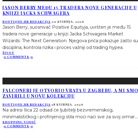
JASON BERRY MEĐU 15 TRADERA NOVE GENERACIJE U
KNJIZI JACKA SCHWAGERA
BOUTIQUE.HR REDAKCIJA
·
20 SVIBNJA, 2026
Jason Berry, suosnivač Positive Equityja, uvršten je među 15
tradera nove generacije u knjizi Jacka Schwagera Market
Wizards: The Next Generation. Njegova priča pokazuje zašto su
disciplina, kontrola rizika i proces važniji od trading hypea.
ŽIVOT
·
0 COMMENTS
·
0
FALCONERI JE OTVORIO VRATA U ZAGREBU, A MI SM
ZAVIRILI U NOVU KOLEKCIJU
BOUTIQUE.HR REDAKCIJA
·
18 SVIBNJA, 2026
Na adresi Ilica 22 odsad će ljubitelji bezvremenskog,
minimalističkog i profinjenog stila moći naći sve za svoj ormar.
..
SHOPPING VODIČ
·
0 COMMENTS
·
0