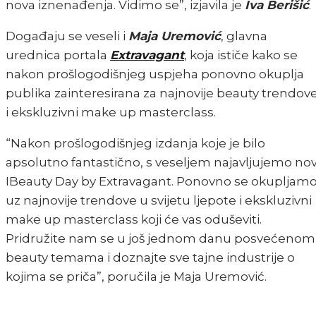
nova iznenađenja. Vidimo se”, izjavila je
Iva Berišić
.
Događaju se veseli i
Maja Uremović
, glavna
urednica portala
Extravagant
, koja ističe kako se
nakon prošlogodišnjeg uspjeha ponovno okuplja
publika zainteresirana za najnovije beauty trendov
i ekskluzivni make up masterclass.
“Nakon prošlogodišnjeg izdanja koje je bilo
apsolutno fantastično, s veseljem najavljujemo nov
IBeauty Day by Extravagant. Ponovno se okupljam
uz najnovije trendove u svijetu ljepote i ekskluzivni
make up masterclass koji će vas oduševiti.
Pridružite nam se u još jednom danu posvećenom
beauty temama i doznajte sve tajne industrije o
kojima se priča”, poručila je Maja Uremović.