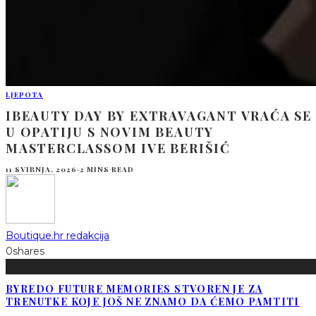
LJEPOTA
IBEAUTY DAY BY EXTRAVAGANT VRAĆA SE
U OPATIJU S NOVIM BEAUTY
MASTERCLASSOM IVE BERIŠIĆ
11 SVIBNJA, 2026
·
2 MINS READ
Boutique.hr redakcija
0
shares
BYREDO FUTURE MEMORIES STVOREN JE ZA
TRENUTKE KOJE JOŠ NE ZNAMO DA ĆEMO PAMTITI