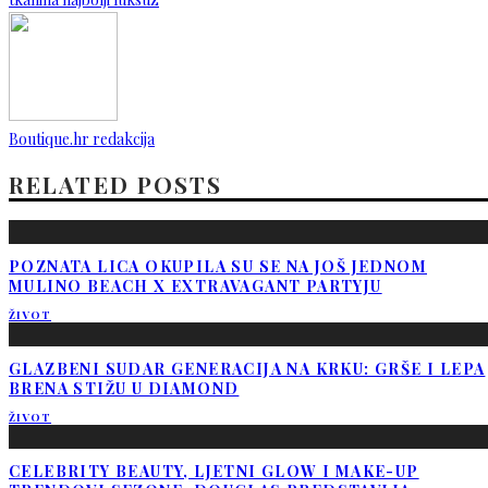
Boutique.hr redakcija
RELATED POSTS
POZNATA LICA OKUPILA SU SE NA JOŠ JEDNOM
MULINO BEACH X EXTRAVAGANT PARTYJU
ŽIVOT
GLAZBENI SUDAR GENERACIJA NA KRKU: GRŠE I LEPA
BRENA STIŽU U DIAMOND
ŽIVOT
CELEBRITY BEAUTY, LJETNI GLOW I MAKE-UP