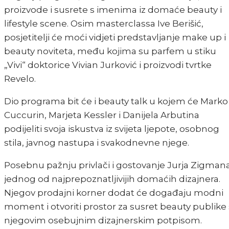
proizvode i susrete s imenima iz domaće beauty i
lifestyle scene. Osim masterclassa Ive Berišić,
posjetitelji će moći vidjeti predstavljanje make up i
beauty noviteta, među kojima su parfem u stiku
„Vivi“ doktorice Vivian Jurković i proizvodi tvrtke
Revelo.
Dio programa bit će i beauty talk u kojem će Marko
Cuccurin, Marjeta Kessler i Danijela Arbutina
podijeliti svoja iskustva iz svijeta ljepote, osobnog
stila, javnog nastupa i svakodnevne njege.
Posebnu pažnju privlači i gostovanje Jurja Zigmana
jednog od najprepoznatljivijih domaćih dizajnera.
Njegov prodajni korner dodat će događaju modni
moment i otvoriti prostor za susret beauty publike 
njegovim osebujnim dizajnerskim potpisom.