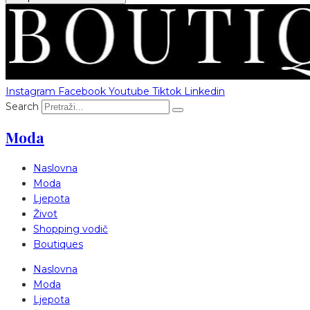
Instagram
Facebook
Youtube
Tiktok
Linkedin
Search
Moda
Naslovna
Moda
Ljepota
Život
Shopping vodič
Boutiques
Naslovna
Moda
Ljepota