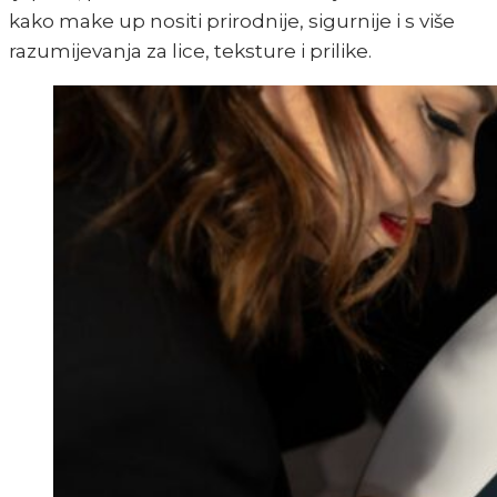
kako make up nositi prirodnije, sigurnije i s više
razumijevanja za lice, teksture i prilike.