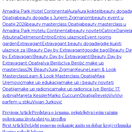
Amadria Park Hotel Continental
Aura
Aura kokteli
beauty događa
Opatija
beauty događaj s Jurjem Zigmanom
beauty event u
Opatiji 2026
beauty masterclass Opatija
beauty masterclass u
Amadria Park Hotelu Continental
beauty noviteti
Catrice
Danijel
Arbutina
Delmerion
Entrio
Entrio ulaznice
Event rooms
garden
Extravagant
Extravagant beauty događaj
gdje kupiti
ulaznice za IBeauty Day by Extravagant
goodie bag
IBeauty Da
by Extravagan
IBeauty Day by Extravagant
IBeauty Day by
Extravagant Opatija
Iva Berišić
Iva Berišić make up
masterclass
JN Beauty
Juraj Zigman
Keune
Learn & Look
Masterclass
Learn & Look Masterclass Opatija
Maja
Uremović
make up edukacija
make up i beauty noviteti
Opatija
make up radionica
make up radionica Ive Berišić 17.
svibnja
Marjeta Kessler
Marko Cuccurin
Opatija
Revelo
Vivi
Vivi
parfem u stiku
Vivian Jurković
Previous Article
Predstava o ženama, prijateljstvu i svim važnim
polovicama života slavi 50. izvedbu
Next Article
DeLight ponovno pokazuje zašto su dobar kroj i vrhunska
tkanina najbolji luksuz