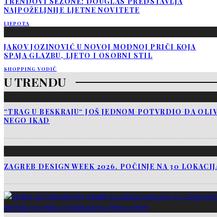
TRENDOVI SEZONE: DOUGLAS PREDSTAVLJA
NAJPOŽELJNIJE LJETNE NOVITETE
LJEPOTA
JAKOV JOZINOVIĆ U NOVOJ MODNOJ PRIČI KOJA
SPAJA GLAZBU, LJETO I OSOBNI STIL
SHOPPING VODIČ
U TRENDU
“TRAG U BESKRAJU“ JOŠ JEDNOM POTVRDIO DA OLIV
NEGO IKAD
ZAGREB DESIGN WEEK 2026. POČINJE NA 30 LOKACI