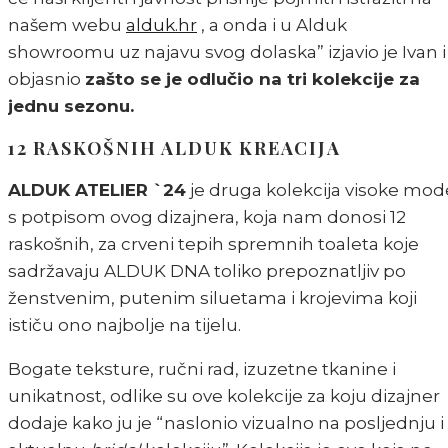
našem webu
alduk.hr
, a onda i u Alduk
showroomu uz najavu svog dolaska” izjavio je Ivan i
objasnio
zašto se je odlučio na tri kolekcije za
jednu sezonu.
12 RASKOŠNIH ALDUK KREACIJA
ALDUK ATELIER `24
je druga kolekcija visoke mod
s potpisom ovog dizajnera, koja nam donosi 12
raskošnih, za crveni tepih spremnih toaleta koje
sadržavaju ALDUK DNA toliko prepoznatljiv po
ženstvenim, putenim siluetama i krojevima koji
ističu ono najbolje na tijelu.
Bogate teksture, ručni rad, izuzetne tkanine i
unikatnost, odlike su ove kolekcije za koju dizajner
dodaje kako ju je “naslonio vizualno na posljednju i