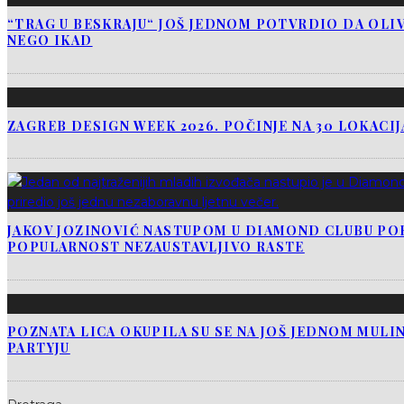
“TRAG U BESKRAJU“ JOŠ JEDNOM POTVRDIO DA OLIV
NEGO IKAD
ZAGREB DESIGN WEEK 2026. POČINJE NA 30 LOKACI
JAKOV JOZINOVIĆ NASTUPOM U DIAMOND CLUBU PO
POPULARNOST NEZAUSTAVLJIVO RASTE
POZNATA LICA OKUPILA SU SE NA JOŠ JEDNOM MUL
PARTYJU