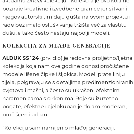
aktualnu
bridal
kolekciju”. Kolekcija je ovo koja ne
poznaje kreativne i izvedbene granice jer si Ivan i
njegov autorski tim daju gušta na ovom projektu i
rade bez imalo osluškivanja tržišta već za vlastitu
dušu, a tako često nastaju najbolji modeli.
KOLEKCIJA ZA MLAĐE GENERACIJE
ALDUK SS`24
(prvi dio) je redovna proljetno/ljetna
kolekcija koja nam ove godine donosi pročišćene
modele lišene čipke i šljokica. Modeli prate liniju
tijela, poigravaju se s detaljima predimenzioniranih
cvjetova i mašni, a često su ukrašeni efektnim
naramenicama s cirkonima. Boje su izuzetno
bogate, efektne i cjelokupan je dojam moderan,
pročišćen i urban.
“Kolekciju sam namijenio mlađoj generaciji,