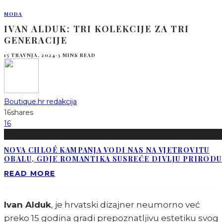
MODA
IVAN ALDUK: TRI KOLEKCIJE ZA TRI
GENERACIJE
15 TRAVNJA, 2024
·
3 MINS READ
Boutique.hr redakcija
16
shares
16
NOVA CHLOÉ KAMPANJA VODI NAS NA VJETROVITU
OBALU, GDJE ROMANTIKA SUSREĆE DIVLJU PRIRODU
READ MORE
Ivan Alduk
, je hrvatski dizajner neumorno već
preko 15 godina gradi prepoznatljivu estetiku svog