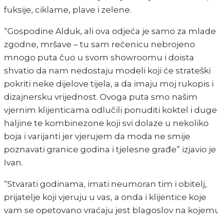
fuksije, ciklame, plave i zelene.
“Gospodine Alduk, ali ova odjeća je samo za mlade 
zgodne, mršave – tu sam rečenicu nebrojeno
mnogo puta čuo u svom showroomu i doista
shvatio da nam nedostaju modeli koji će strateški
pokriti neke dijelove tijela, a da imaju moj rukopis i
dizajnersku vrijednost. Ovoga puta smo našim
vjernim klijenticama odlučili ponuditi koktel i duge
haljine te kombinezone koji svi dolaze u nekoliko
boja i varijanti jer vjerujem da moda ne smije
poznavati granice godina i tjelesne građe” izjavio je
Ivan.
“Stvarati godinama, imati neumoran tim i obitelj,
prijatelje koji vjeruju u vas, a onda i klijentice koje
vam se opetovano vraćaju jest blagoslov na kojem