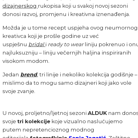
dizajnerskog
rukopisa koji u svakoj novoj sezoni
donosi razvoj, promjenu i kreativna iznenađenja.
Možda je u tome recept uspjeha ovog neumornog
kreativca koji je prošle godine uz već
uspješnu
bridal
i
ready to wear
liniju pokrenuo i on
najluksuzniju – liniju večernjih haljina inspiriranih
visokom modom.
Jedan
brend
, tri linije i nekoliko kolekcija godišnje –
mislimo da to mogu samo dizajneri koji jako vole
svoje zvanje.
U novoj, proljetno/ljetnoj sezoni
ALDUK
nam donos
svoje
tri kolekcije
koje vizualno naslućujemo
putem nepretencioznog modnog