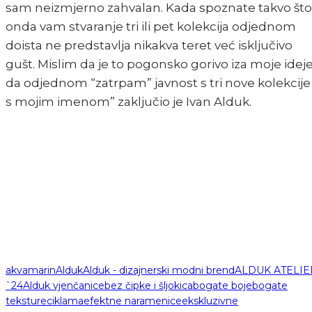
sam neizmjerno zahvalan. Kada spoznate takvo što
onda vam stvaranje tri ili pet kolekcija odjednom
doista ne predstavlja nikakva teret već isključivo
gušt. Mislim da je to pogonsko gorivo iza moje idej
da odjednom “zatrpam” javnost s tri nove kolekcije
s mojim imenom” zaključio je Ivan Alduk.
akvamarin
Alduk
Alduk - dizajnerski modni brend
ALDUK ATELIE
`24
Alduk vjenčanice
bez čipke i šljokica
bogate boje
bogate
teksture
ciklama
efektne naramenice
ekskluzivne