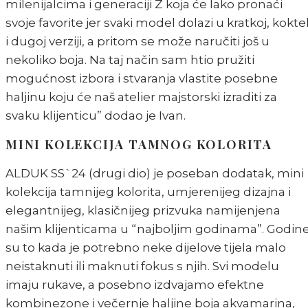
milenijalcima i generaciji Z koja će lako pronaći
svoje favorite jer svaki model dolazi u kratkoj, kokte
i dugoj verziji, a pritom se može naručiti još u
nekoliko boja. Na taj način sam htio pružiti
mogućnost izbora i stvaranja vlastite posebne
haljinu koju će naš atelier majstorski izraditi za
svaku klijenticu” dodao je Ivan.
MINI KOLEKCIJA TAMNOG KOLORITA
ALDUK SS`24 (drugi dio) je poseban dodatak, mini
kolekcija tamnijeg kolorita, umjerenijeg dizajna i
elegantnijeg, klasičnijeg prizvuka namijenjena
našim klijenticama u “najboljim godinama”. Godin
su to kada je potrebno neke dijelove tijela malo
neistaknuti ili maknuti fokus s njih. Svi modelu
imaju rukave, a posebno izdvajamo efektne
kombinezone i večernje haljine boja akvamarina,