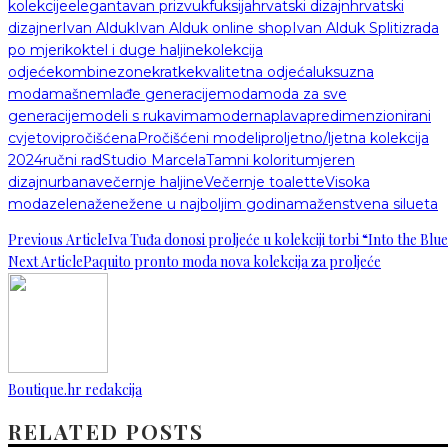
kolekcije
elegantavan prizvuk
fuksija
hrvatski dizajn
hrvatski
dizajner
Ivan Alduk
Ivan Alduk online shop
Ivan Alduk Split
izrada
po mjeri
koktel i duge haljine
kolekcija
odjeće
kombinezone
kratke
kvalitetna odjeća
luksuzna
moda
mašne
mlađe generacije
moda
moda za sve
generacije
modeli s rukavima
moderna
plava
predimenzionirani
cvjetovi
pročišćena
Pročišćeni modeli
proljetno/ljetna kolekcija
2024
ručni rad
Studio Marcela
Tamni kolorit
umjeren
dizajn
urbana
večernje haljine
Večernje toalette
Visoka
moda
zelena
žene
žene u najboljim godinama
ženstvena silueta
Previous Article
Iva Tuđa donosi proljeće u kolekciji torbi “Into the Blu
Next Article
Paquito pronto moda nova kolekcija za proljeće
Boutique.hr redakcija
RELATED POSTS