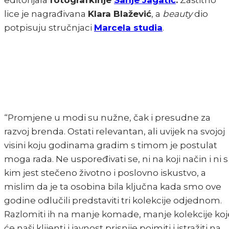
editorijala
fotografkinje
Sanje Jagatić
.
Zaštitno
lice je nagrađivana
Klara Blažević
, a
beauty
dio
potpisuju stručnjaci
Marcela studia
.
“Promjene u modi su nužne, čak i presudne za
razvoj brenda. Ostati relevantan, ali uvijek na svojoj
visini koju godinama gradim s timom je postulat
moga rada. Ne uspoređivati se, ni na koji način i ni s
kim jest stečeno životno i poslovno iskustvo, a
mislim da je ta osobina bila ključna kada smo ove
godine odlučili predstaviti tri kolekcije odjednom.
Razlomiti ih na manje komade, manje kolekcije koj
će naši klijenti i javnost prisnije pojmiti i istražiti na