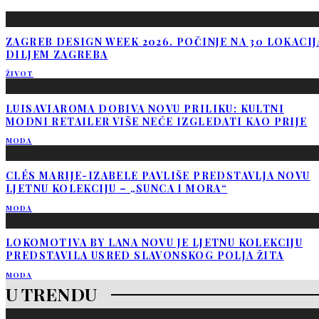
ZAGREB DESIGN WEEK 2026. POČINJE NA 30 LOKACIJ
DILJEM ZAGREBA
ŽIVOT
LUISAVIAROMA DOBIVA NOVU PRILIKU: KULTNI
MODNI RETAILER VIŠE NEĆE IZGLEDATI KAO PRIJE
MODA
CLÉS MARIJE-IZABELE PAVLIŠE PREDSTAVLJA NOVU
LJETNU KOLEKCIJU – „SUNCA I MORA“
MODA
LOKOMOTIVA BY LANA NOVU JE LJETNU KOLEKCIJU
PREDSTAVILA USRED SLAVONSKOG POLJA ŽITA
MODA
U TRENDU