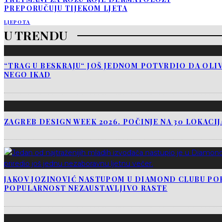
PREPORUČUJU TIJEKOM LJETA
LJEPOTA
U TRENDU
“TRAG U BESKRAJU“ JOŠ JEDNOM POTVRDIO DA OLIV
NEGO IKAD
ZAGREB DESIGN WEEK 2026. POČINJE NA 30 LOKACI
JAKOV JOZINOVIĆ NASTUPOM U DIAMOND CLUBU PO
POPULARNOST NEZAUSTAVLJIVO RASTE