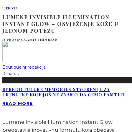
LJEPOTA
LUMENE INVISIBLE ILLUMINATION
INSTANT GLOW – OSVJEŽENJE KOŽE U
JEDNOM POTEZU
18 PROSINCA, 2023
·
1 MIN READ
Boutique.hr redakcija
0
shares
BYREDO FUTURE MEMORIES STVOREN JE ZA
TRENUTKE KOJE JOŠ NE ZNAMO DA ĆEMO PAMTITI
READ MORE
Lumene Invisible Illumination Instant Glow
predstavlja inovativnu formulu koja obećava