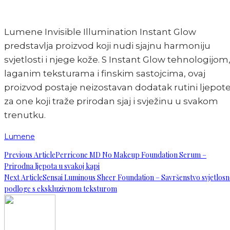
Lumene Invisible Illumination Instant Glow
predstavlja proizvod koji nudi sjajnu harmoniju
svjetlosti i njege kože. S Instant Glow tehnologijom
laganim teksturama i finskim sastojcima, ovaj
proizvod postaje neizostavan dodatak rutini ljepot
za one koji traže prirodan sjaj i svježinu u svakom
trenutku.
Lumene
Previous Article
Perricone MD No Makeup Foundation Serum –
Prirodna ljepota u svakoj kapi
Next Article
Sensai Luminous Sheer Foundation – Savršenstvo svjetlosn
podloge s ekskluzivnom teksturom