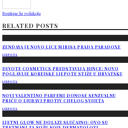
Boutique.hr redakcija
RELATED POSTS
ZENDAYA JE NOVO LICE MIRISA PRADA PARADOXE
LJEPOTA
DIVOTE COSMETICS PREDSTAVLJA HINCE: NOVO
POGLAVLJE KOREJSKE LJEPOTE STIŽE U HRVATSKU
LJEPOTA
NOVI VALENTINO PARFEMI DONOSE SENZUALNU
PRIČU O LJUBAVI PROTIV CIJELOG SVIJETA
LJEPOTA
LJETNI GLOW NE DOLAZI SLUČAJNO: OVO SU
TRETMANI ZA KOŽU KOJE DERMATOLOZI