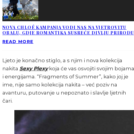
NOVA CHLOÉ KAMPANJA VODI NAS NA VJETROVITU
OBALU, GDJE ROMANTIKA SUSREĆE DIVLJU PRIRODU
READ MORE
Ljeto je konačno stiglo, a s njim i nova kolekcija
nakita
Sexy Plexy
koja će vas osvojiti svojim bojam
i energijama. “Fragments of Summer”, kako joj je
ime, nije samo kolekcija nakita – već poziv na
avanturu, putovanje u nepoznato i slavlje ljetnih
čari.