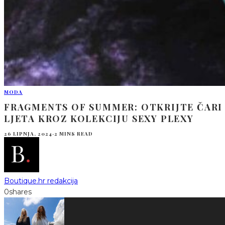
MODA
FRAGMENTS OF SUMMER: OTKRIJTE ČARI
LJETA KROZ KOLEKCIJU SEXY PLEXY
26 LIPNJA, 2024
·
2 MINS READ
Boutique.hr redakcija
0
shares