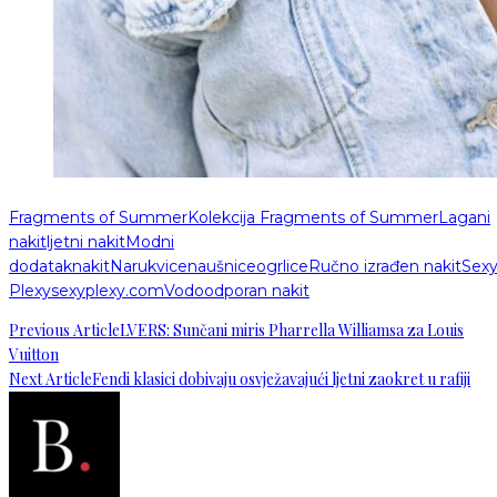
Fragments of Summer
Kolekcija Fragments of Summer
Lagani
nakit
ljetni nakit
Modni
dodatak
nakit
Narukvice
naušnice
ogrlice
Ručno izrađen nakit
Sex
Plexy
sexyplexy.com
Vodoodporan nakit
Previous Article
LVERS: Sunčani miris Pharrella Williamsa za Louis
Vuitton
Next Article
Fendi klasici dobivaju osvježavajući ljetni zaokret u rafiji