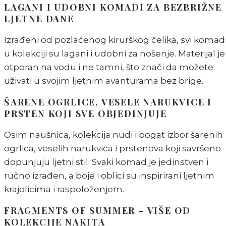
LAGANI I UDOBNI KOMADI ZA BEZBRIŽNE
LJETNE DANE
Izrađeni od pozlaćenog kirurškog čelika, svi komad
u kolekciji su lagani i udobni za nošenje. Materijal je
otporan na vodu i ne tamni, što znači da možete
uživati u svojim ljetnim avanturama bez brige.
ŠARENE OGRLICE, VESELE NARUKVICE I
PRSTEN KOJI SVE OBJEDINJUJE
Osim naušnica, kolekcija nudi i bogat izbor šarenih
ogrlica, veselih narukvica i prstenova koji savršeno
dopunjuju ljetni stil. Svaki komad je jedinstven i
ručno izrađen, a boje i oblici su inspirirani ljetnim
krajolicima i raspoloženjem.
FRAGMENTS OF SUMMER – VIŠE OD
KOLEKCIJE NAKITA