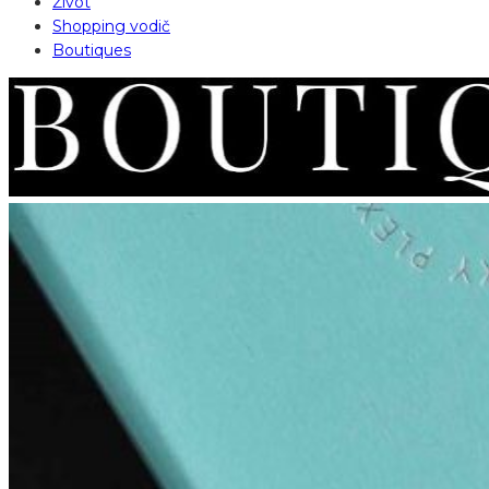
Život
Shopping vodič
Boutiques