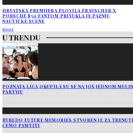
HRVATSKA PREMIJERA PLOVILA FRAUSCHER X
PORSCHE 850 FANTOM PRIVUKLA JE PAŽNJU
NAUTIČKE SCENE
ŽIVOT
U TRENDU
POZNATA LICA OKUPILA SU SE NA JOŠ JEDNOM MUL
PARTYJU
BYREDO FUTURE MEMORIES STVOREN JE ZA TRENUTK
ĆEMO PAMTITI