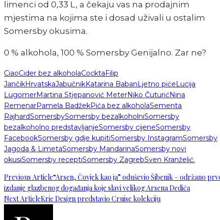
limenci od 0,33 L, a čekaju vas na prodajnim
mjestima na kojima ste i dosad uživali u ostalim
Somersby okusima.
0 % alkohola, 100 % Somersby Genijalno. Zar ne?
Ciao
Cider bez alkohola
Cockta
Filip
Jančik
Hrvatska
Jabučnik
Katarina Baban
Ljetno piće
Lucija
Lugomer
Martina Stjepanović Meter
Niko Čuturić
Nina
Remenar
Pamela Badžek
Pića bez alkohola
Sementa
Rajhard
Somersby
Somersby bezalkoholni
Somersby
bezalkoholno predstavljanje
Somersby cijene
Somersby
Facebook
Somersby gdje kupiti
Somersby Instagram
Somersby
Jagoda & Limeta
Somersby Mandarina
Somersby novi
okusi
Somersby recepti
Somersby Zagreb
Sven Kranželić.
Previous Article
“Arsen, Čovjek kao ja” oduševio Šibenik – održano prv
izdanje glazbenog događanja koje slavi velikog Arsena Dedića
Next Article
Krie Design predstavio Cruise kolekciju