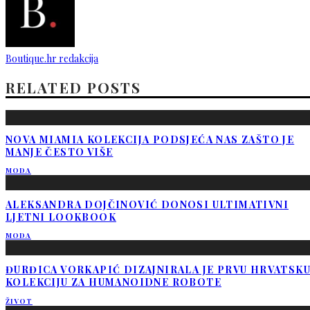
Boutique.hr redakcija
RELATED POSTS
NOVA MIAMIA KOLEKCIJA PODSJEĆA NAS ZAŠTO JE
MANJE ČESTO VIŠE
MODA
ALEKSANDRA DOJČINOVIĆ DONOSI ULTIMATIVNI
LJETNI LOOKBOOK
MODA
ĐURĐICA VORKAPIĆ DIZAJNIRALA JE PRVU HRVATSK
KOLEKCIJU ZA HUMANOIDNE ROBOTE
ŽIVOT