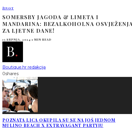
ŽIVOT
SOMERSBY JAGODA & LIMETA I
MANDARINA: BEZALKOHOLNA OSVJEŽENJ
ZA LJETNE DANE!
15 SRPNJA, 2024
·
1 MIN READ
Boutique.hr redakcija
0
shares
POZNATA LICA OKUPILA SU SE NA JOŠ JEDNOM
MULINO BEACH X EXTRAVAGANT PARTYJU