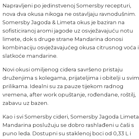
Napravljeni po jedinstvenoj Somersby recepturi,
nova dva okusa nikoga ne ostavljaju ravnodušnim.
Somersby Jagoda & Limeta okus je baziran na
sofisticiranoj aromi jagode uz osvježavajuću notu
limete, dok s druge strane Mandarina donosi
kombinaciju osvježavajućeg okusa citrusnog voća i
slatkoće mandarine.
Novi okusi omiljenog cidera savršeno pristaju
druženjima s kolegama, prijateljima i obitelji u svi
prilikama. Idealni su za pauze tijekom radnog
vremena, after work opuštanje, rođendane, roštilj,
zabavu uz bazen.
Kao i svi Somersby cideri, Somersby Jagoda Limeta 
Mandarina poslužuju se dobro rashlađeni u čaši s
puno leda. Dostupni su staklenoj boci od 0,33 L i