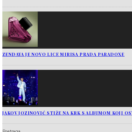
ZENDAYA JE NOVO LICE MIRISA PRADA PARADOXE
JAKOV JOZINOVIĆ STIŽE NA KRK S ALBUMOM KOJI O
Pretraga