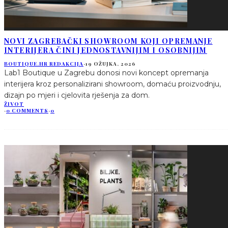
NOVI ZAGREBAČKI SHOWROOM KOJI OPREMANJE
INTERIJERA ČINI JEDNOSTAVNIJIM I OSOBNIJIM
BOUTIQUE.HR REDAKCIJA
·
19 OŽUJKA, 2026
Lab1 Boutique u Zagrebu donosi novi koncept opremanja
interijera kroz personalizirani showroom, domaću proizvodnju,
dizajn po mjeri i cjelovita rješenja za dom.
ŽIVOT
·
0 COMMENTS
·
0