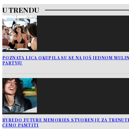
U TRENDU
POZNATA LICA OKUPILA SU SE NA JOŠ JEDNOM MUL
PARTYJU
BYREDO FUTURE MEMORIES STVOREN JE ZA TRENUTK
ĆEMO PAMTITI