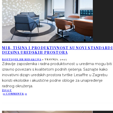
MIR, TIŠINA I PRODUKTIVNOST SU NOVI STANDARDI
DIZAJNA UREDSKIH PROSTORA
BOUTIQUE.HR REDAKCIJA
·
1 TRAVNJA, 2025
Zdravlje zaposlenika i radna produktivnost u uredima mogu biti
izravno povezani s kvalitetom podnih rješenja. Saznajte kako
inovativni dizajn uredskih prostora tvrtke Lesaffre u Zagrebu
koristi ekološke i akustične podne obloge za unapređenje
radnog okruženja.
ŽIVOT
·
0 COMMENTS
·
0