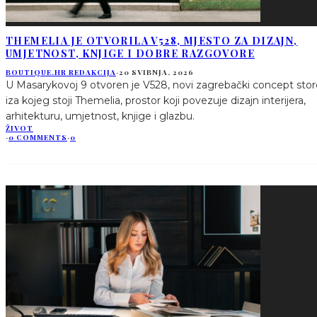
THEMELIA JE OTVORILA V528, MJESTO ZA DIZAJN,
UMJETNOST, KNJIGE I DOBRE RAZGOVORE
BOUTIQUE.HR REDAKCIJA
·
20 SVIBNJA, 2026
U Masarykovoj 9 otvoren je V528, novi zagrebački concept stor
iza kojeg stoji Themelia, prostor koji povezuje dizajn interijera,
arhitekturu, umjetnost, knjige i glazbu.
ŽIVOT
·
0 COMMENTS
·
0