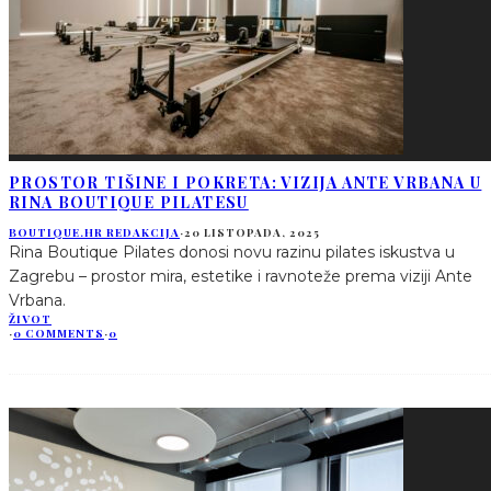
PROSTOR TIŠINE I POKRETA: VIZIJA ANTE VRBANA U
RINA BOUTIQUE PILATESU
BOUTIQUE.HR REDAKCIJA
·
20 LISTOPADA, 2025
Rina Boutique Pilates donosi novu razinu pilates iskustva u
Zagrebu – prostor mira, estetike i ravnoteže prema viziji Ante
Vrbana.
ŽIVOT
·
0 COMMENTS
·
0