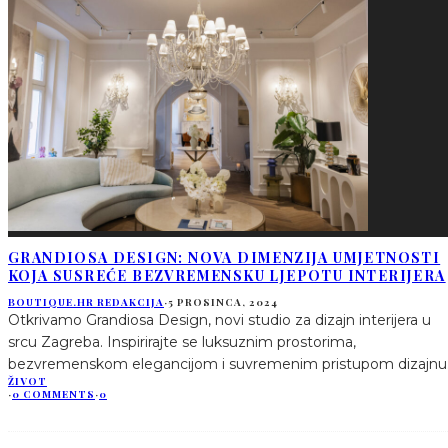
GRANDIOSA DESIGN: NOVA DIMENZIJA UMJETNOSTI
KOJA SUSREĆE BEZVREMENSKU LJEPOTU INTERIJERA
BOUTIQUE.HR REDAKCIJA
·
5 PROSINCA, 2024
Otkrivamo Grandiosa Design, novi studio za dizajn interijera u
srcu Zagreba. Inspirirajte se luksuznim prostorima,
bezvremenskom elegancijom i suvremenim pristupom dizajnu
ŽIVOT
·
0 COMMENTS
·
0