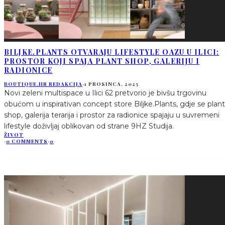
BILJKE.PLANTS OTVARAJU LIFESTYLE OAZU U ILICI:
PROSTOR KOJI SPAJA PLANT SHOP, GALERIJU I
RADIONICE
BOUTIQUE.HR REDAKCIJA
·
1 PROSINCA, 2025
Novi zeleni multispace u Ilici 62 pretvorio je bivšu trgovinu
obućom u inspirativan concept store Biljke.Plants, gdje se plant
shop, galerija terarija i prostor za radionice spajaju u suvremeni
lifestyle doživljaj oblikovan od strane 9HZ Studija.
ŽIVOT
·
0 COMMENTS
·
0