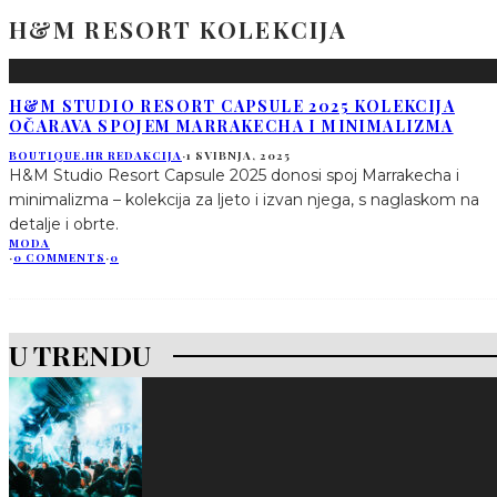
H&M RESORT KOLEKCIJA
H&M STUDIO RESORT CAPSULE 2025 KOLEKCIJA
OČARAVA SPOJEM MARRAKECHA I MINIMALIZMA
BOUTIQUE.HR REDAKCIJA
·
1 SVIBNJA, 2025
H&M Studio Resort Capsule 2025 donosi spoj Marrakecha i
minimalizma – kolekcija za ljeto i izvan njega, s naglaskom na
detalje i obrte.
MODA
·
0 COMMENTS
·
0
U TRENDU