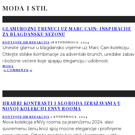
MODA I STIL
GLAMUROZNI TRENUCI UZ MARC CAIN: INSPIRACIJE
ZA BLAGDANSKU SEZONU
BOUTIQUE.HR REDAKCIJA
·
18 STUDENOGA, 2024
Unesite glamur u blagdansko vrijeme uz Marc Cain kolekciju.
Otkrijte stilske kombinacije za adventski brunch, uredske zaba
i božićne večere koje spajaju eleganciju i udobnost.
MODA
·
0 COMMENTS
·
0
HRABRI KONTRASTI I SLOBODA IZRAŽAVANJA U
NOVOJ KOLEKCIJI ENVY ROOMA
BOUTIQUE.HR REDAKCIJA
·
5 STUDENOGA, 2024
Nova kolekcija eNVy rooma za jesen/zimu 2024. slavi
suvremenu ženu kroz spoj moćne elegancije i profinjene