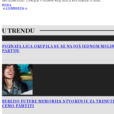
senzualnosti. Otkrijte modele koji ističu kontraste u stilu.
MODA
·
0 COMMENTS
·
0
U TRENDU
POZNATA LICA OKUPILA SU SE NA JOŠ JEDNOM MUL
PARTYJU
BYREDO FUTURE MEMORIES STVOREN JE ZA TRENUTK
ĆEMO PAMTITI