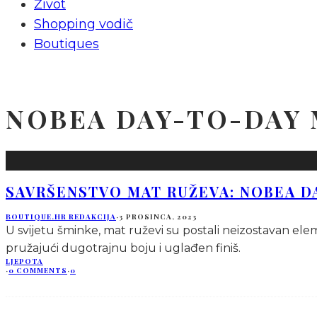
Život
Shopping vodič
Boutiques
NOBEA DAY-TO-DAY 
SAVRŠENSTVO MAT RUŽEVA: NOBEA D
BOUTIQUE.HR REDAKCIJA
·
3 PROSINCA, 2023
U svijetu šminke, mat ruževi su postali neizostavan ele
pružajući dugotrajnu boju i uglađen finiš.
LJEPOTA
·
0 COMMENTS
·
0