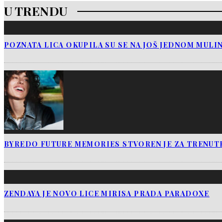
U TRENDU
POZNATA LICA OKUPILA SU SE NA JOŠ JEDNOM MULI
BYREDO FUTURE MEMORIES STVOREN JE ZA TRENUTK
ZENDAYA JE NOVO LICE MIRISA PRADA PARADOXE