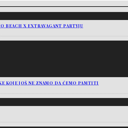
NO BEACH X EXTRAVAGANT PARTYJU
E KOJE JOŠ NE ZNAMO DA ĆEMO PAMTITI