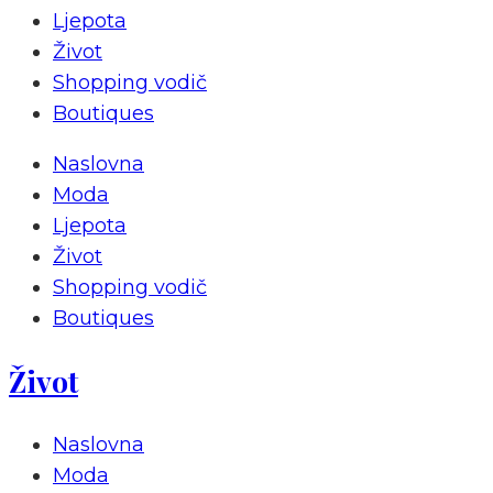
Ljepota
Život
Shopping vodič
Boutiques
Naslovna
Moda
Ljepota
Život
Shopping vodič
Boutiques
Život
Naslovna
Moda