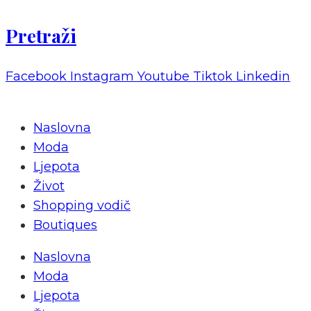
Pretraži
Facebook
Instagram
Youtube
Tiktok
Linkedin
Naslovna
Moda
Ljepota
Život
Shopping vodič
Boutiques
Naslovna
Moda
Ljepota