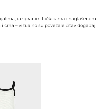
erijalima, razigranim točkicama i naglašenom
 i crna – vizualno su povezale čitav događaj,