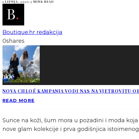
1 LIPNJA, 2025
·
3 MINS READ
Boutique.hr redakcija
0
shares
NOVA CHLOÉ KAMPANJA VODI NAS NA VJETROVITU O
READ MORE
Sunce na koži, šum mora u pozadini i moda koja bu
nove glam kolekcije i prva godišnjica istoimenog