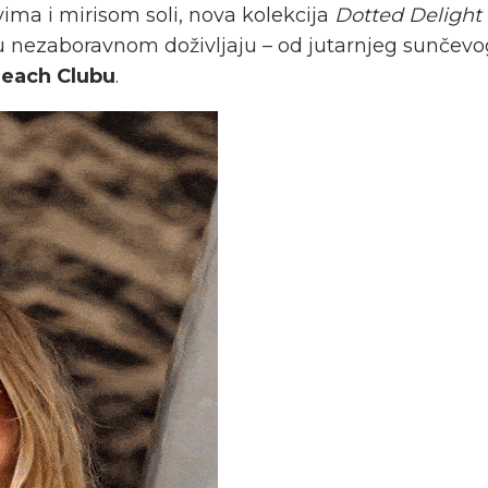
ma i mirisom soli, nova kolekcija
Dotted Delight
ali u nezaboravnom doživljaju – od jutarnjeg sunčev
Beach Clubu
.