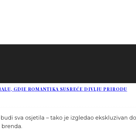
BALU, GDJE ROMANTIKA SUSREĆE DIVLJU PRIRODU
di sva osjetila – tako je izgledao ekskluzivan dog
 brenda.