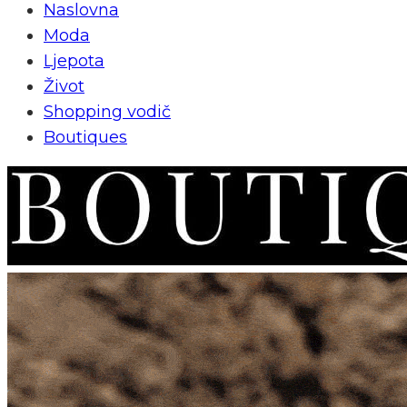
Naslovna
Moda
Ljepota
Život
Shopping vodič
Boutiques