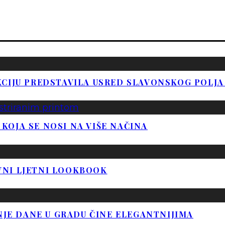
CIJU PREDSTAVILA USRED SLAVONSKOG POLJA
U KOJA SE NOSI NA VIŠE NAČINA
VNI LJETNI LOOKBOOK
NJE DANE U GRADU ČINE ELEGANTNIJIMA