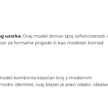
og uzorka
. Ovaj model donosi spoj sofisticiranosti i
 izbor za formalne prigode ili kao moderan komad
j model kombinira klasičan kroj s modernim
odni identitet, ovaj blazer je pravi odabir, ideala