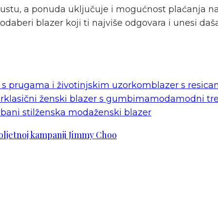
ustu, a ponuda uključuje i mogućnost plaćanja na r
odaberi blazer koji ti najviše odgovara i unesi daša
 s prugama i životinjskim uzorkom
blazer s resic
r
klasični ženski blazer s gumbima
moda
modni tr
bani stil
ženska moda
ženski blazer
oljetnoj kampanji Jimmy Choo