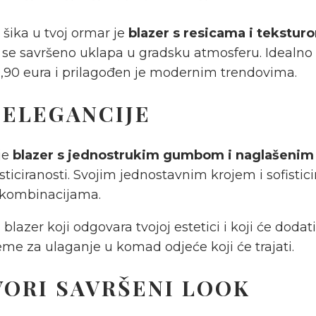
šika u tvoj ormar je
blazer s resicama i tekstur
 se savršeno uklapa u gradsku atmosferu. Idealno z
9,90 eura i prilagođen je modernim trendovima.
 ELEGANCIJE
 je
blazer s jednostrukim gumbom i naglašeni
ticiranosti. Svojim jednostavnim krojem i sofistici
m kombinacijama.
i blazer koji odgovara tvojoj estetici i koji će do
jeme za ulaganje u komad odjeće koji će trajati.
VORI SAVRŠENI LOOK