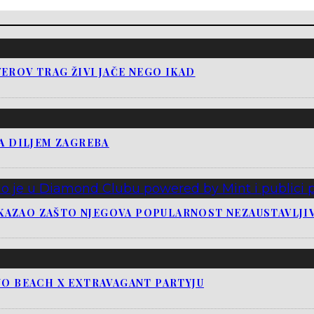
EROV TRAG ŽIVI JAČE NEGO IKAD
JA DILJEM ZAGREBA
KAZAO ZAŠTO NJEGOVA POPULARNOST NEZAUSTAVLJI
NO BEACH X EXTRAVAGANT PARTYJU