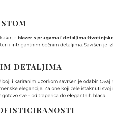
WISTOM
akako je
blazer s prugama i detaljima životinjsk
ukturi i intrigantnim bočnim detaljima. Savršen je
NIM DETALJIMA
 boji i kariranim uzorkom savršen je odabir. Ova
enske elegancije. Za one koji žele istaknuti svoj m
gotovo sve – od traperica do elegantnih hlača.
OFISTICIRANOSTI