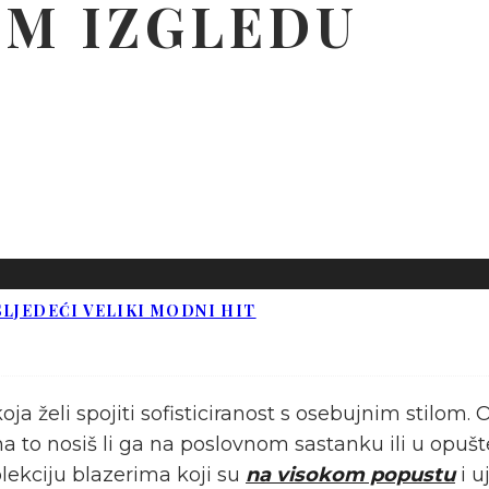
M IZGLEDU
LJEDEĆI VELIKI MODNI HIT
ja želi spojiti sofisticiranost s osebujnim stilom
ra na to nosiš li ga na poslovnom sastanku ili u o
lekciju blazerima koji su
na visokom popustu
i u