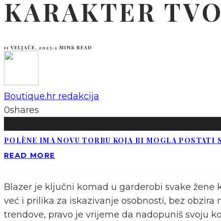
KARAKTER TVO
11 VELJAČE, 2025
·
2 MINS READ
Boutique.hr redakcija
0
shares
POLÈNE IMA NOVU TORBU KOJA BI MOGLA POSTATI S
READ MORE
Blazer je ključni komad u garderobi svake žene ko
već i prilika za iskazivanje osobnosti, bez obzi
trendove, pravo je vrijeme da nadopuniš svoju ko