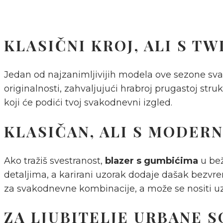
KLASIČNI KROJ, ALI S T
Jedan od najzanimljivijih modela ove sezone sv
originalnosti, zahvaljujući hrabroj prugastoj str
koji će podići tvoj svakodnevni izgled.
KLASIČAN, ALI S MODER
Ako tražiš svestranost,
blazer s gumbićima
u bež
detaljima, a karirani uzorak dodaje dašak bezvrem
za svakodnevne kombinacije, a može se nositi uz 
ZA LJUBITELJE URBANE S