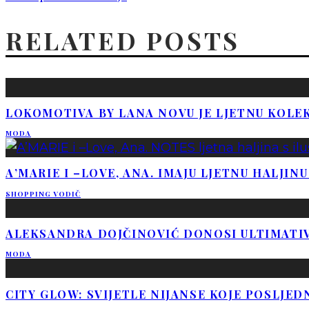
RELATED POSTS
LOKOMOTIVA BY LANA NOVU JE LJETNU KOLEK
MODA
A’MARIE I –LOVE, ANA. IMAJU LJETNU HALJIN
SHOPPING VODIČ
ALEKSANDRA DOJČINOVIĆ DONOSI ULTIMATI
MODA
CITY GLOW: SVIJETLE NIJANSE KOJE POSLJED