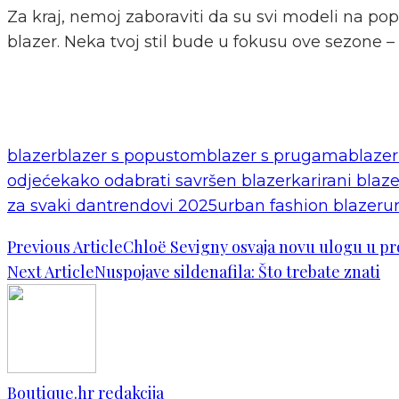
Za kraj, nemoj zaboraviti da su svi modeli na pop
blazer. Neka tvoj stil bude u fokusu ove sezone – 
blazer
blazer s popustom
blazer s prugama
blazer
odjeće
kako odabrati savršen blazer
karirani blaze
za svaki dan
trendovi 2025
urban fashion blazer
ur
Previous Article
Chloë Sevigny osvaja novu ulogu u pr
Next Article
Nuspojave sildenafila: Što trebate znati
Boutique.hr redakcija