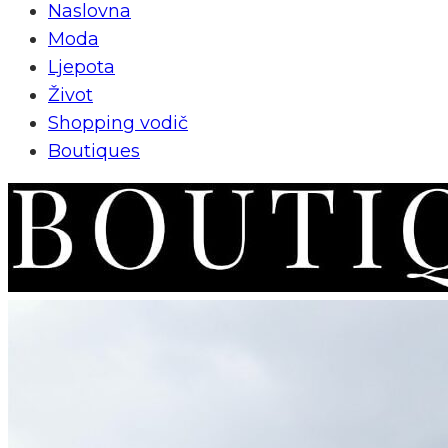
Naslovna
Moda
Ljepota
Život
Shopping vodič
Boutiques