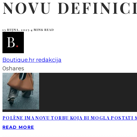
NOVU DEFINIC
13 RUJNA, 2025
·
4 MINS READ
Boutique.hr redakcija
0
shares
POLÈNE IMA NOVU TORBU KOJA BI MOGLA POSTATI S
READ MORE