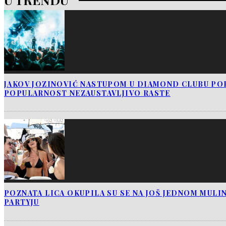
JAKOV JOZINOVIĆ NASTUPOM U DIAMOND CLUBU PO
POPULARNOST NEZAUSTAVLJIVO RASTE
POZNATA LICA OKUPILA SU SE NA JOŠ JEDNOM MUL
PARTYJU