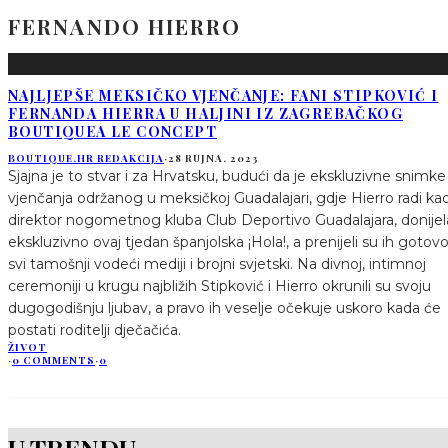
FERNANDO HIERRO
NAJLJEPŠE MEKSIČKO VJENČANJE: FANI STIPKOVIĆ I
FERNANDA HIERRA U HALJINI IZ ZAGREBAČKOG
BOUTIQUEA LE CONCEPT
BOUTIQUE.HR REDAKCIJA
·
28 RUJNA, 2023
Sjajna je to stvar i za Hrvatsku, budući da je ekskluzivne snimke
vjenčanja održanog u meksičkoj Guadalajari, gdje Hierro radi ka
direktor nogometnog kluba Club Deportivo Guadalajara, donijel
ekskluzivno ovaj tjedan španjolska ¡Hola!, a prenijeli su ih gotov
svi tamošnji vodeći mediji i brojni svjetski. Na divnoj, intimnoj
ceremoniji u krugu najbližih Stipković i Hierro okrunili su svoju
dugogodišnju ljubav, a pravo ih veselje očekuje uskoro kada će
postati roditelji dječačića.
ŽIVOT
·
0 COMMENTS
·
0
U TRENDU