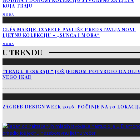
GODINA I DONOSI KOLEKCIJU STVORENU ZA LJETA
KOJA TRAJU
MODA
CLÉS MARIJE-IZABELE PAVLIŠE PREDSTAVLJA NOVU
LJETNU KOLEKCIJU – „SUNCA I MORA“
MODA
U TRENDU
“TRAG U BESKRAJU“ JOŠ JEDNOM POTVRDIO DA OLIV
NEGO IKAD
ZAGREB DESIGN WEEK 2026. POČINJE NA 30 LOKACI