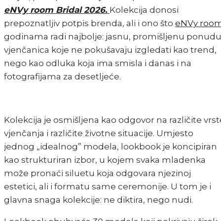
eNVy room Bridal 2026.
Kolekcija donosi
prepoznatljiv potpis brenda, ali i ono što
eNVy roo
godinama radi najbolje: jasnu, promišljenu ponud
vjenčanica koje ne pokušavaju izgledati kao trend,
nego kao odluka koja ima smisla i danas i na
fotografijama za desetljeće.
Kolekcija je osmišljena kao odgovor na različite vrst
vjenčanja i različite životne situacije. Umjesto
jednog „idealnog” modela, lookbook je koncipiran
kao strukturiran izbor, u kojem svaka mladenka
može pronaći siluetu koja odgovara njezinoj
estetici, ali i formatu same ceremonije. U tom je i
glavna snaga kolekcije: ne diktira, nego nudi.