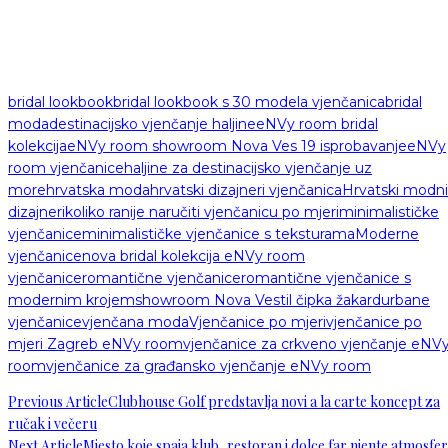
bridal lookbook
bridal lookbook s 30 modela vjenčanica
bridal
moda
destinacijsko vjenčanje haljine
eNVy room bridal
kolekcija
eNVy room showroom Nova Ves 19 isprobavanje
eNVy
room vjenčanice
haljine za destinacijsko vjenčanje uz
more
hrvatska moda
hrvatski dizajneri vjenčanica
Hrvatski modni
dizajneri
koliko ranije naručiti vjenčanicu po mjeri
minimalističke
vjenčanice
minimalističke vjenčanice s teksturama
Moderne
vjenčanice
nova bridal kolekcija eNVy room
vjenčanice
romantične vjenčanice
romantične vjenčanice s
modernim krojem
showroom Nova Ves
til čipka žakard
urbane
vjenčanice
vjenčana moda
Vjenčanice po mjeri
vjenčanice po
mjeri Zagreb eNVy room
vjenčanice za crkveno vjenčanje eNV
room
vjenčanice za građansko vjenčanje eNVy room
Previous Article
Clubhouse Golf predstavlja novi a la carte koncept za
ručak i večeru
Next Article
Mjesto koje spaja klub, restoran i dolce far niente atmosfe