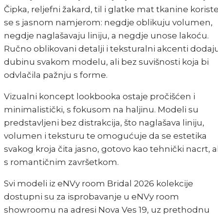
Čipka, reljefni žakard, til i glatke mat tkanine korist
se s jasnom namjerom: negdje oblikuju volumen,
negdje naglašavaju liniju, a negdje unose lakoću.
Ručno oblikovani detalji i teksturalni akcenti dodaj
dubinu svakom modelu, ali bez suvišnosti koja bi
odvlačila pažnju s forme.
Vizualni koncept lookbooka ostaje pročišćen i
minimalistički, s fokusom na haljinu. Modeli su
predstavljeni bez distrakcija, što naglašava liniju,
volumen i teksturu te omogućuje da se estetika
svakog kroja čita jasno, gotovo kao tehnički nacrt, al
s romantičnim završetkom.
Svi modeli iz eNVy room Bridal 2026 kolekcije
dostupni su za isprobavanje u eNVy room
showroomu na adresi Nova Ves 19, uz prethodnu