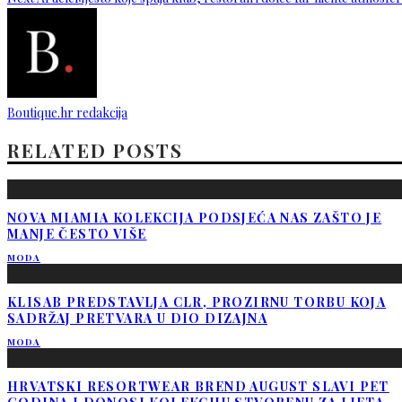
Boutique.hr redakcija
RELATED POSTS
NOVA MIAMIA KOLEKCIJA PODSJEĆA NAS ZAŠTO JE
MANJE ČESTO VIŠE
MODA
KLISAB PREDSTAVLJA CLR, PROZIRNU TORBU KOJA
SADRŽAJ PRETVARA U DIO DIZAJNA
MODA
HRVATSKI RESORTWEAR BREND AUGUST SLAVI PET