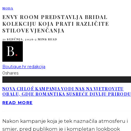
MODA
ENVY ROOM PREDSTAVLJA BRIDAL
KOLEKCIJU KOJA PRATI RAZLIČITE
STILOVE VJENČANJA
21 SIJEČNJA, 2026
·
2 MINS READ
Boutique.hr redakcija
0
shares
NOVA CHLOÉ KAMPANJA VODI NAS NA VJETROVITU
OBALU, GDJE ROMANTIKA SUSREĆE DIVLJU PRIRODU
READ MORE
Nakon kampanje koja je tek naznačila atmosferu i
smjer, pred publikom je i kompletan lookbook