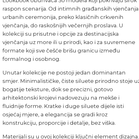
Lookbook obuhvaća 30 modela koji pokrivaju širok
raspon scenarija. Od intimnih građanskih vjenčanja 
urbanih ceremonija, preko klasičnih crkvenih
vjenčanja, do raskošnijih večernjih proslava. U
kolekciji su prisutne i opcije za destinacijska
vjenčanja uz more ili u prirodi, kao i za suvremene
formate koji sve češće brišu granicu između
formalnog i osobnog.
Unutar kolekcije ne postoji jedan dominantan
smjer. Minimalističke, čiste siluete prirodno stoje u
bogatije teksture, dok se precizni, gotovo
arhitektonski krojevi nadovezuju na mekše i
fluidnije forme. Kratke i duge siluete dijele isti
osjećaj mjere, a elegancija se gradi kroz
konstrukciju, proporcije i detalje, bez viška.
Materijali su u ovoj kolekciji ključni element dizajna.