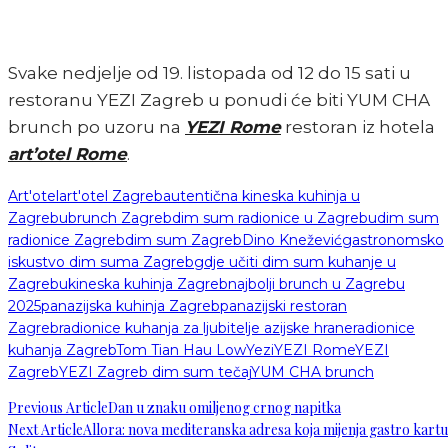
Svake nedjelje od 19. listopada od 12 do 15 sati u
restoranu YEZI Zagreb u ponudi će biti YUM CHA
brunch po uzoru na
YEZI Rome
restoran iz hotela
art’otel Rome
.
Art'otel
art'otel Zagreb
autentična kineska kuhinja u
Zagrebu
brunch Zagreb
dim sum radionice u Zagrebu
dim sum
radionice Zagreb
dim sum Zagreb
Dino Knežević
gastronomsko
iskustvo dim suma Zagreb
gdje učiti dim sum kuhanje u
Zagrebu
kineska kuhinja Zagreb
najbolji brunch u Zagrebu
2025
panazijska kuhinja Zagreb
panazijski restoran
Zagreb
radionice kuhanja za ljubitelje azijske hrane
radionice
kuhanja Zagreb
Tom Tian Hau Low
Yezi
YEZI Rome
YEZI
Zagreb
YEZI Zagreb dim sum tečaj
YUM CHA brunch
Previous Article
Dan u znaku omiljenog crnog napitka
Next Article
Allora: nova mediteranska adresa koja mijenja gastro kartu