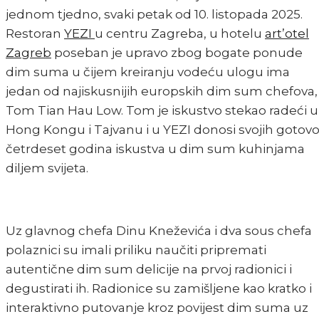
jednom tjedno, svaki petak od 10. listopada 2025.
Restoran
YEZI
u centru Zagreba, u hotelu
art’otel
Zagreb
poseban je upravo zbog bogate ponude
dim suma u čijem kreiranju vodeću ulogu ima
jedan od najiskusnijih europskih dim sum chefova,
Tom Tian Hau Low. Tom je iskustvo stekao radeći u
Hong Kongu i Tajvanu i u YEZI donosi svojih gotov
četrdeset godina iskustva u dim sum kuhinjama
diljem svijeta.
Uz glavnog chefa Dinu Kneževića i dva sous chefa
polaznici su imali priliku naučiti pripremati
autentične dim sum delicije na prvoj radionici i
degustirati ih. Radionice su zamišljene kao kratko i
interaktivno putovanje kroz povijest dim suma uz