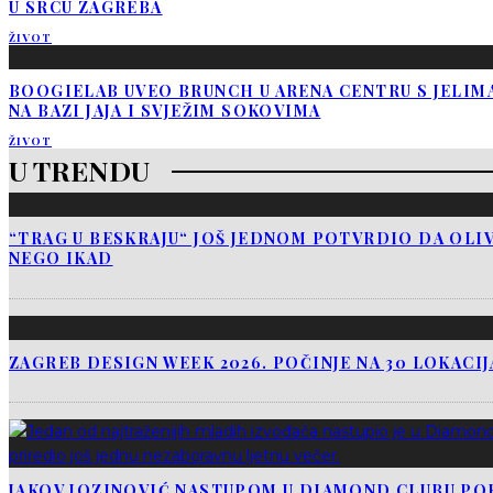
U SRCU ZAGREBA
ŽIVOT
BOOGIELAB UVEO BRUNCH U ARENA CENTRU S JELIM
NA BAZI JAJA I SVJEŽIM SOKOVIMA
ŽIVOT
U TRENDU
“TRAG U BESKRAJU“ JOŠ JEDNOM POTVRDIO DA OLIV
NEGO IKAD
ZAGREB DESIGN WEEK 2026. POČINJE NA 30 LOKACI
JAKOV JOZINOVIĆ NASTUPOM U DIAMOND CLUBU PO