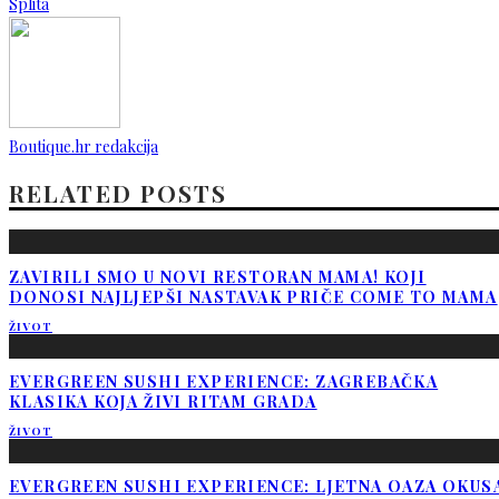
Splita
Boutique.hr redakcija
RELATED POSTS
ZAVIRILI SMO U NOVI RESTORAN MAMA! KOJI
DONOSI NAJLJEPŠI NASTAVAK PRIČE COME TO MAMA
ŽIVOT
EVERGREEN SUSHI EXPERIENCE: ZAGREBAČKA
KLASIKA KOJA ŽIVI RITAM GRADA
ŽIVOT
EVERGREEN SUSHI EXPERIENCE: LJETNA OAZA OKUS