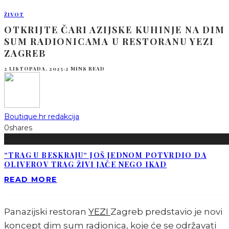
ŽIVOT
OTKRIJTE ČARI AZIJSKE KUHINJE NA DIM
SUM RADIONICAMA U RESTORANU YEZI
ZAGREB
2 LISTOPADA, 2025
·
2 MINS READ
Boutique.hr redakcija
0
shares
“TRAG U BESKRAJU“ JOŠ JEDNOM POTVRDIO DA
OLIVEROV TRAG ŽIVI JAČE NEGO IKAD
READ MORE
Panazijski restoran
YEZI
Zagreb predstavio je novi
koncept dim sum radionica, koje će se održavati