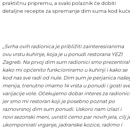
praktičnu pripremu, a svaki polaznik će dobiti
detaljne recepte za spremanje dim suma kod kuće
„
Svrha ovih radionica je približiti zainteresiranima
ovu vrstu kuhinje, koja je u ponudi restorana YEZI
Zagreb. Na prvoj dim sum radionici smo prezentiral
kako mi općenito funkcioniramo u kuhinji i kako se
kod nas sve radi od nule. Dim sum je perjanica naše
menija, trenutno imamo 14 vrsta u ponudi i gosti sv
varijacije vole. Očekujemo dobar interes za radionic
jer smo mi restoran koji je posebno poznat po
raznovrsnoj dim sum ponudi. Uskoro nam izlazi i
novi sezonski meni, uvrstit ćemo par novih jela, cilj j
ukomponirati vrganje, jadranske kozice, radimo i