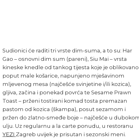
Sudionici će raditi tri vrste dim-suma, a to su: Har
Gao – osnovni dim sum (pareni), Siu Mai – vrsta
kineske knedle od tankog tijesta koje je oblikovano
poput male košarice, napunjeno mješavinom
mljevenog mesa (najčešće svinjetine i/ili kozica),
gljiva, začina i ponekad povrća te Sesame Prawn
Toast – prženi tostirani komad tosta premazan
pastom od kozica (škampa), posut sezamom i
pržen do zlatno-smeđe boje – najčešće u duboko
ulju. Uz regularnu a la carte ponudu, u restoranu
YEZI
Zagreb uvijek je prisutan i sezonski meni.